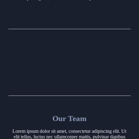
Our Team
Lorem ipsum dolor sit amet, consectetur adipiscing elit. Ut
elit tellus, luctus nec ullamcorper mattis, pulvinar dapibus